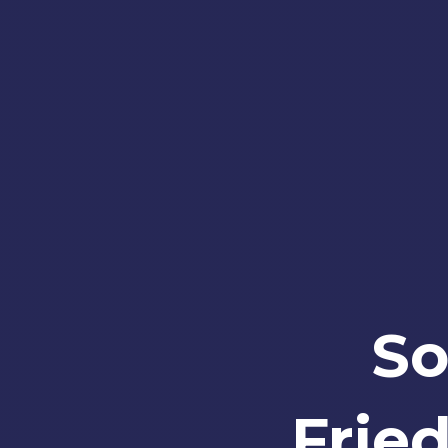
So
Frie