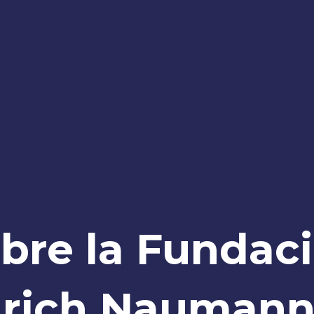
bre la Fundac
drich Naumann