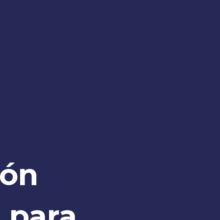
ión
 para