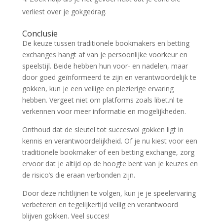
verliest over je gokgedrag.
Conclusie
De keuze tussen traditionele bookmakers en betting
exchanges hangt af van je persoonlijke voorkeur en
speelstijl. Beide hebben hun voor- en nadelen, maar
door goed geïnformeerd te zijn en verantwoordelijk te
gokken, kun je een veilige en plezierige ervaring
hebben. Vergeet niet om platforms zoals libet.nl te
verkennen voor meer informatie en mogelijkheden.
Onthoud dat de sleutel tot succesvol gokken ligt in
kennis en verantwoordelijkheid. Of je nu kiest voor een
traditionele bookmaker of een betting exchange, zorg
ervoor dat je altijd op de hoogte bent van je keuzes en
de risico’s die eraan verbonden zijn.
Door deze richtlijnen te volgen, kun je je speelervaring
verbeteren en tegelijkertijd veilig en verantwoord
blijven gokken. Veel succes!