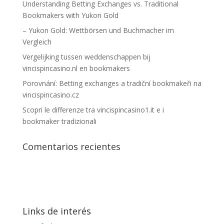
Understanding Betting Exchanges vs. Traditional
Bookmakers with Yukon Gold
– Yukon Gold: Wettbörsen und Buchmacher im
Vergleich
Vergelijking tussen weddenschappen bij
vincispincasino.nl en bookmakers
Porovnání: Betting exchanges a tradiční bookmakeři na
vincispincasino.cz
Scopri le differenze tra vincispincasino1.it e i
bookmaker tradizionali
Comentarios recientes
Links de interés