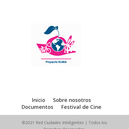
Inicio
Sobre nosotros
Documentos
Festival de Cine
©2021 Red Ciudades Inteligentes | Todos los