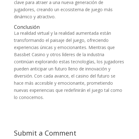
clave para atraer a una nueva generación de
jugadores, creando un ecosistema de juego más
dinámico y atractivo.
Conclusión
La realidad virtual y la realidad aumentada están
transformando el paisaje del juego, ofreciendo
experiencias únicas y emocionantes. Mientras que
Bassbet Casino y otros líderes de la industria
continúan explorando estas tecnologías, los jugadores
pueden anticipar un futuro lleno de innovación y
diversión. Con cada avance, el casino del futuro se
hace más accesible y emocionante, prometiendo
nuevas experiencias que redefinirán el juego tal como
lo conocemos.
Submit a Comment