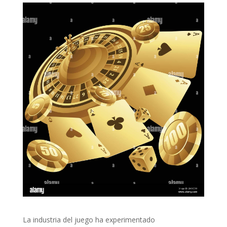
La industria del juego ha experimentado