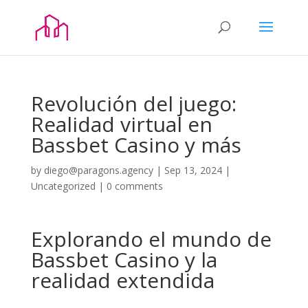
Revolución del juego:
Realidad virtual en
Bassbet Casino y más
by
diego@paragons.agency
|
Sep 13, 2024
|
Uncategorized
|
0 comments
Explorando el mundo de
Bassbet Casino y la
realidad extendida