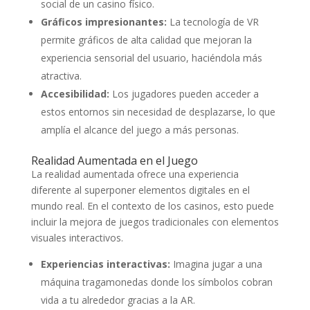
social de un casino físico.
Gráficos impresionantes:
La tecnología de VR
permite gráficos de alta calidad que mejoran la
experiencia sensorial del usuario, haciéndola más
atractiva.
Accesibilidad:
Los jugadores pueden acceder a
estos entornos sin necesidad de desplazarse, lo que
amplía el alcance del juego a más personas.
Realidad Aumentada en el Juego
La realidad aumentada ofrece una experiencia
diferente al superponer elementos digitales en el
mundo real. En el contexto de los casinos, esto puede
incluir la mejora de juegos tradicionales con elementos
visuales interactivos.
Experiencias interactivas:
Imagina jugar a una
máquina tragamonedas donde los símbolos cobran
vida a tu alrededor gracias a la AR.