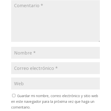
Guardar mi nombre, correo electrónico y sitio web
en este navegador para la próxima vez que haga un
comentario.