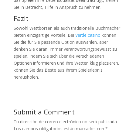
das Spielen Ihre Lebensqualität beeinträchtigt, ziehen
Sie in Betracht, Hilfe in Anspruch zu nehmen.
Fazit
Sowohl Wettbörsen als auch traditionelle Buchmacher
bieten einzigartige Vorteile. Bei
Verde casino
können
Sie die für Sie passende Option auswählen, aber
denken Sie daran, immer verantwortungsbewusst zu
spielen. Indem Sie sich über die verschiedenen
Optionen informieren und Ihre Wetten klug platzieren,
können Sie das Beste aus Ihrem Spielerlebnis
herausholen.
Submit a Comment
Tu dirección de correo electrónico no será publicada.
Los campos obligatorios están marcados con
*