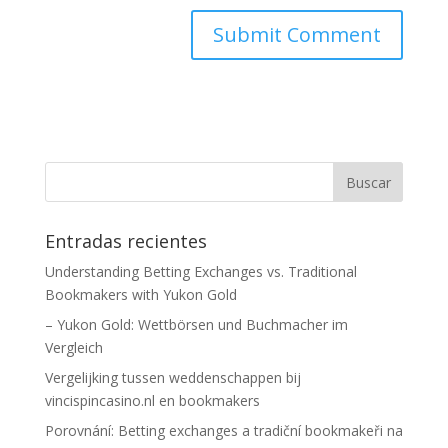
Entradas recientes
Understanding Betting Exchanges vs. Traditional
Bookmakers with Yukon Gold
– Yukon Gold: Wettbörsen und Buchmacher im
Vergleich
Vergelijking tussen weddenschappen bij
vincispincasino.nl en bookmakers
Porovnání: Betting exchanges a tradiční bookmakeři na