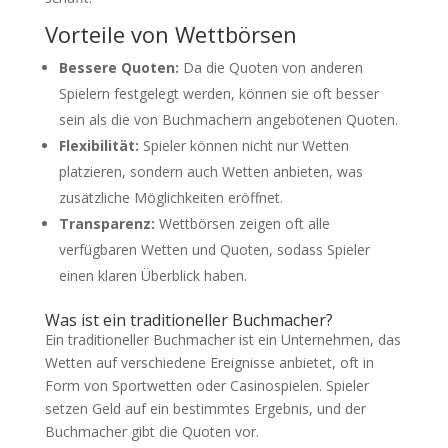
Vorteile von Wettbörsen
Bessere Quoten:
Da die Quoten von anderen
Spielern festgelegt werden, können sie oft besser
sein als die von Buchmachern angebotenen Quoten.
Flexibilität:
Spieler können nicht nur Wetten
platzieren, sondern auch Wetten anbieten, was
zusätzliche Möglichkeiten eröffnet.
Transparenz:
Wettbörsen zeigen oft alle
verfügbaren Wetten und Quoten, sodass Spieler
einen klaren Überblick haben.
Was ist ein traditioneller Buchmacher?
Ein traditioneller Buchmacher ist ein Unternehmen, das
Wetten auf verschiedene Ereignisse anbietet, oft in
Form von Sportwetten oder Casinospielen. Spieler
setzen Geld auf ein bestimmtes Ergebnis, und der
Buchmacher gibt die Quoten vor.